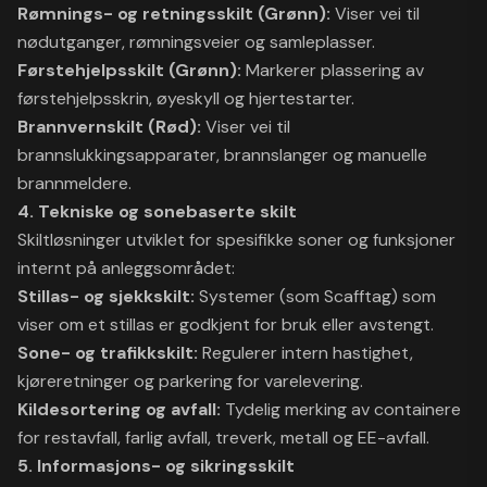
Rømnings- og retningsskilt (Grønn):
Viser vei til
nødutganger, rømningsveier og samleplasser.
Førstehjelpsskilt (Grønn):
Markerer plassering av
førstehjelpsskrin, øyeskyll og hjertestarter.
Brannvernskilt (Rød):
Viser vei til
brannslukkingsapparater, brannslanger og manuelle
brannmeldere.
4. Tekniske og sonebaserte skilt
Skiltløsninger utviklet for spesifikke soner og funksjoner
internt på anleggsområdet:
Stillas- og sjekkskilt:
Systemer (som Scafftag) som
viser om et stillas er godkjent for bruk eller avstengt.
Sone- og trafikkskilt:
Regulerer intern hastighet,
kjøreretninger og parkering for varelevering.
Kildesortering og avfall:
Tydelig merking av containere
for restavfall, farlig avfall, treverk, metall og EE-avfall.
5. Informasjons- og sikringsskilt