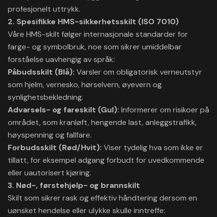
profesjonelt uttrykk.
2. Spesifikke HMS-sikkerhetsskilt (ISO 7010)
Våre HMS-skilt følger internasjonale standarder for
farge- og symbolbruk, noe som sikrer umiddelbar
forståelse uavhengig av språk:
Påbudsskilt (Blå):
Varsler om obligatorisk verneutstyr
som hjelm, vernesko, hørselvern, øyevern og
synlighetsbekledning.
Advarsels- og fareskilt (Gul):
Informerer om risikoer på
området, som kranløft, hengende last, anleggstrafikk,
høyspenning og fallfare.
Forbudsskilt (Rød/Hvit):
Viser tydelig hva som ikke er
tillatt, for eksempel adgang forbudt for uvedkommende
eller uautorisert kjøring.
3. Nød-, førstehjelp- og brannskilt
Skilt som sikrer rask og effektiv håndtering dersom en
uønsket hendelse eller ulykke skulle inntreffe: